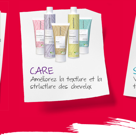
CARE
Améliorez la texture et la
structure des cheveux
t