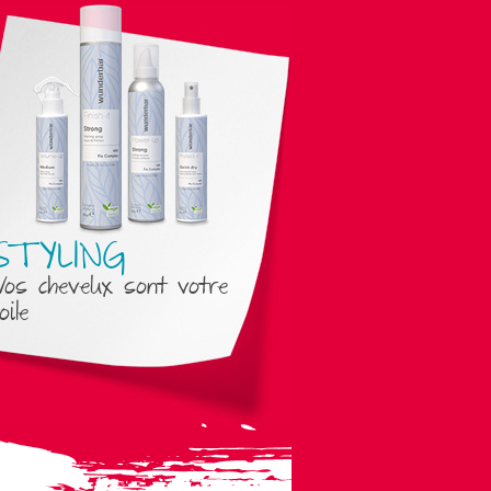
STYLING
Vos cheveux sont votre
oile